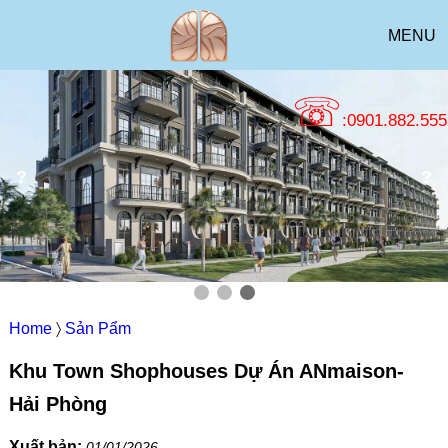
MENU
☏
:0901.882.555
?
?
Home
〉
Sản Pẩm
Khu Town Shophouses Dự Án ANmaison-
Hải Phòng
Xuất bản:
01/01/2026