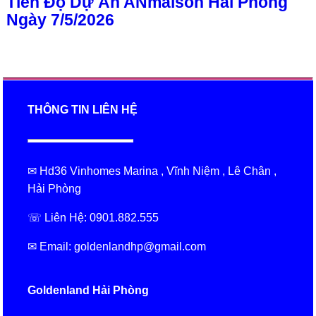
Ngày 7/5/2026
THÔNG TIN LIÊN HỆ
✉ Hd36 Vinhomes Marina , Vĩnh Niệm , Lê Chân ,
Hải Phòng
☏ Liên Hệ: 0901.882.555
✉ Email: goldenlandhp@gmail.com
Goldenland Hải Phòng