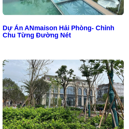
Dự Án ANmaison Hải Phòng- Chỉnh
Chu Từng Đường Nét